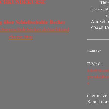
ACHKUNDEKURSE
Thür
Grosskali
e
 über Schießschuhle Becker
Am Schö
99448
Kr
chiessschulebecker.de/sachkund
ekurse.htm
Kontakt
E-Mail :
info@thueri
grosskalibe
e
oder nutzen
Kontaktfor