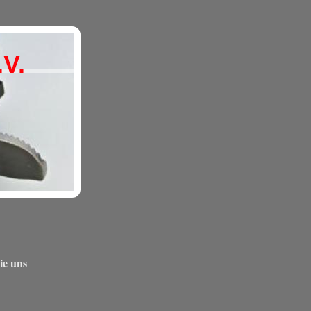
V.
ie uns