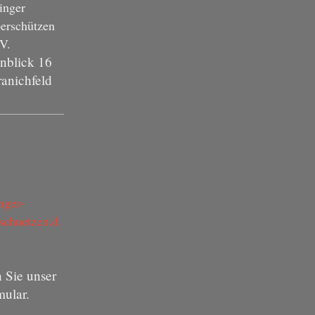
inger
berschützen
.V.
nblick
16
anichfeld
nger-
rschuetzen.d
 Sie unser
mular.